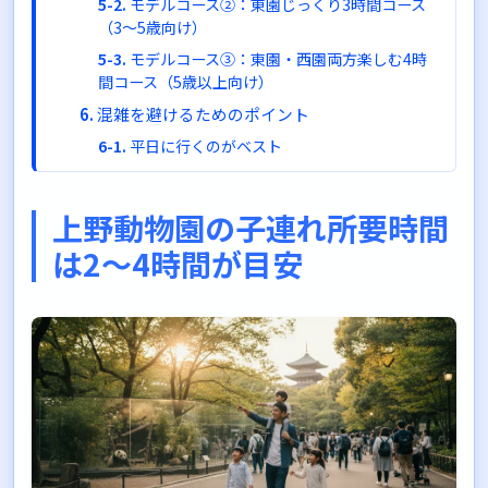
モデルコース②：東園じっくり3時間コース
（3〜5歳向け）
モデルコース③：東園・西園両方楽しむ4時
間コース（5歳以上向け）
混雑を避けるためのポイント
平日に行くのがベスト
春休み・GW・夏休みは特に混雑
12時前に休憩・ランチを済ませる
上野動物園の子連れ所要時間
天気の悪い日は穴場かも
は2〜4時間が目安
子連れで行く際の持ち物と準備
必須の持ち物リスト
あると便利なアイテム
事前に決めておくべきこと
子連れで上野動物園を楽しむための注意点
坂道・階段が多いことを念頭に
迷子対策は万全に