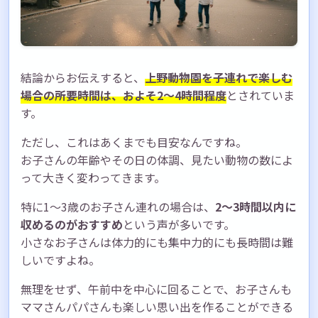
動物を怖がるお子さんへの配慮
熱中症・体調管理に気をつけて
まとめ：子連れ上野動物園は2〜4時間を目安
に計画しよう
結論からお伝えすると、
上野動物園を子連れで楽しむ
場合の所要時間は、およそ2〜4時間程度
とされていま
す。
ただし、これはあくまでも目安なんですね。
お子さんの年齢やその日の体調、見たい動物の数によ
って大きく変わってきます。
特に1〜3歳のお子さん連れの場合は、
2〜3時間以内に
収めるのがおすすめ
という声が多いです。
小さなお子さんは体力的にも集中力的にも長時間は難
しいですよね。
無理をせず、午前中を中心に回ることで、お子さんも
ママさんパパさんも楽しい思い出を作ることができる