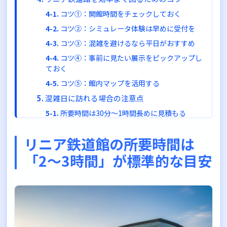
コツ①：開館時間をチェックしておく
コツ②：シミュレータ体験は早めに受付を
コツ③：混雑を避けるなら平日がおすすめ
コツ④：事前に見たい展示をピックアップし
ておく
コツ⑤：館内マップを活用する
混雑日に訪れる場合の注意点
所要時間は30分〜1時間長めに見積もる
シミュレータは争奪戦になることも
リニア鉄道館の所要時間は
昼食の時間帯は飲食スペースも混雑
「2〜3時間」が標準的な目安
子連れの場合は余裕を持った計画を
リニア鉄道館の基本情報
施設概要
アクセス
入館料