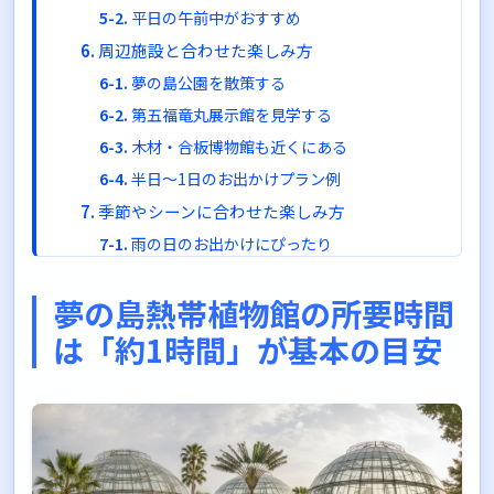
平日の午前中がおすすめ
周辺施設と合わせた楽しみ方
夢の島公園を散策する
第五福竜丸展示館を見学する
木材・合板博物館も近くにある
半日〜1日のお出かけプラン例
季節やシーンに合わせた楽しみ方
雨の日のお出かけにぴったり
冬の寒い日に暖かい温室で癒される
夢の島熱帯植物館の所要時間
子どもの自由研究や学習にも
は「約1時間」が基本の目安
訪問時のちょっとしたコツ
服装は脱ぎ着しやすいものがおすすめ
カメラやスマホは充電しておこう
水分補給の準備を
入館は余裕を持って