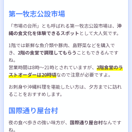
第一牧志公設市場
「市場の台所」とも呼ばれる第一牧志公設市場は、
沖
縄の食文化を体験できるスポット
として大人気です。
1階では新鮮な魚介類や豚肉、島野菜などを購入で
き、
2階の食堂で調理してもらう
こともできるんです
ね。
営業時間は8時〜21時とされていますが、
2階食堂のラ
ストオーダーは20時頃
なので注意が必要ですよ。
お刺身や沖縄料理を堪能したい方は、夕方までに訪れ
ることをおすすめします。
国際通り屋台村
夜の食べ歩きの強い味方が、
国際通り屋台村
なんです
ね。