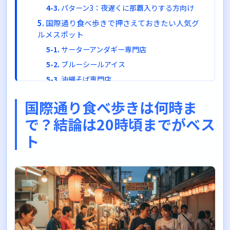
パターン3：夜遅くに那覇入りする方向け
国際通り食べ歩きで押さえておきたい人気グ
ルメスポット
サーターアンダギー専門店
ブルーシールアイス
沖縄そば専門店
第一牧志公設市場
国際通り食べ歩きは何時ま
国際通り屋台村
で？結論は20時頃までがベス
国際通り食べ歩きの注意点とよくある質問
ト
食べ歩きに必要な時間はどれくらい？
雨の日でも食べ歩きできる？
食べ歩きのマナーで気をつけることは？
壺屋やちむん通りも立ち寄りたいけど営業時
間は？
アクセス方法は？
まとめ：国際通り食べ歩きは計画的に楽しも