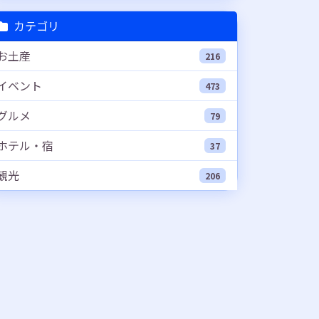
カテゴリ
お土産
216
イベント
473
グルメ
79
ホテル・宿
37
観光
206