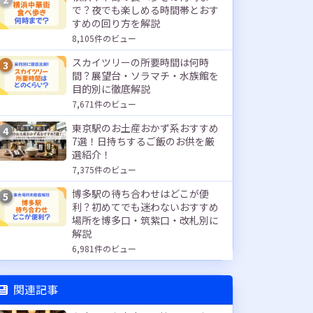
で？夜でも楽しめる時間帯とおす
すめの回り方を解説
8,105件のビュー
スカイツリーの所要時間は何時
3
間？展望台・ソラマチ・水族館を
目的別に徹底解説
7,671件のビュー
東京駅のお土産おかず系おすすめ
4
7選！日持ちするご飯のお供を厳
選紹介！
7,375件のビュー
博多駅の待ち合わせはどこが便
5
利？初めてでも迷わないおすすめ
場所を博多口・筑紫口・改札別に
解説
6,981件のビュー
関連記事