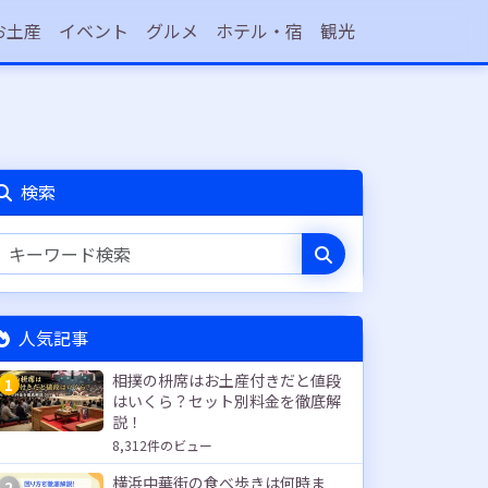
お土産
イベント
グルメ
ホテル・宿
観光
検索
人気記事
相撲の枡席はお土産付きだと値段
1
はいくら？セット別料金を徹底解
説！
8,312件のビュー
横浜中華街の食べ歩きは何時ま
2