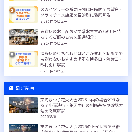
スカイツリーの所要時間は何時間？展望台・
3
ソラマチ・水族館を目的別に徹底解説
7,580件のビュー
東京駅のお土産おかず系おすすめ7選！日持
4
ちするご飯のお供を厳選紹介！
7,324件のビュー
博多駅の待ち合わせはどこが便利？初めてで
5
も迷わないおすすめ場所を博多口・筑紫口・
改札別に解説
6,797件のビュー
最新記事
東海まつり花火大会2026は雨の場合どうな
る？小雨決行・荒天中止の判断基準や確認方
法を徹底解説！
2026/8/6
東海まつり花火大会2026のトイレ事情を徹