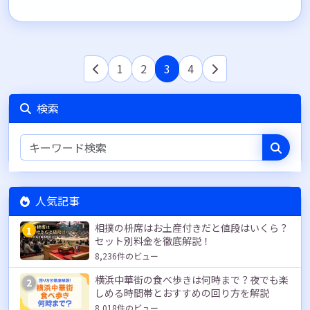
1
2
3
4
検索
人気記事
相撲の枡席はお土産付きだと値段はいくら？
1
セット別料金を徹底解説！
8,236件のビュー
横浜中華街の食べ歩きは何時まで？夜でも楽
2
しめる時間帯とおすすめの回り方を解説
8,018件のビュー