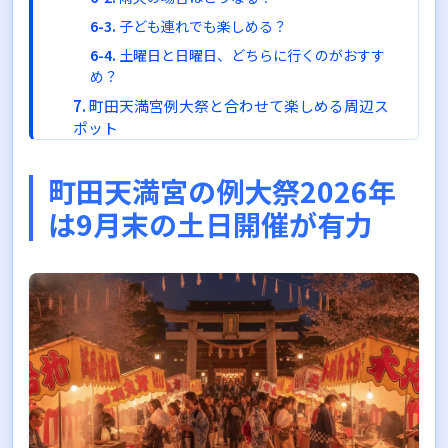
子ども連れでも楽しめる？
土曜日と日曜日、どちらに行くのがおすす
め？
町田天満宮例大祭と合わせて楽しめる周辺ス
ポット
町田駅周辺のショッピング
町田天満宮の例大祭2026年
町田仲見世商店街
は9月末の土日開催が有力
まとめ：町田天満宮例大祭2026年を存分に楽
しもう