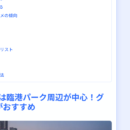
る
ルメの傾向
物リスト
方法
台は臨港パーク周辺が中心！グ
楽しむコツ
がおすすめ
行く
あり