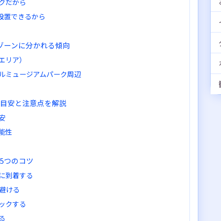
クだから
設置できるから
のゾーンに分かれる傾向
エリア）
ルミュージアムパーク周辺
？目安と注意点を解説
目安
能性
る5つのコツ
）に到着する
避ける
ックする
る