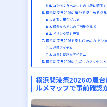
コツ⑤：食べたいものは先に確保す
横浜開港祭2026の屋台で楽しめるグ
定番の屋台グルメ
横浜ならではのご当地グルメ
ドリンク類も充実
横浜開港祭2026を楽しむための持ち
必須アイテム
あると便利なアイテム
横浜開港祭2026の会場へのアクセス
電車でのアクセス
車でのアクセスは注意が必要
横浜開港祭2026の屋
横浜開港祭2026の花火と屋台を両方
ルメマップで事前確認
花火前に食事を確保しておく
観覧場所を確保してから買い出しに
花火後は混雑を避けて少し待つのも