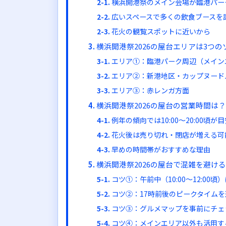
横浜開港祭のメイン会場が臨港パー
広いスペースで多くの飲食ブースを
花火の観覧スポットに近いから
横浜開港祭2026の屋台エリアは3つ
エリア①：臨港パーク周辺（メイン
エリア②：新港地区・カップヌード
エリア③：赤レンガ方面
横浜開港祭2026の屋台の営業時間は
例年の傾向では10:00〜20:00頃が
花火後は売り切れ・閉店が増える可
早めの時間帯がおすすめな理由
横浜開港祭2026の屋台で混雑を避け
コツ①：午前中（10:00〜12:00頃
コツ②：17時前後のピークタイムを
コツ③：グルメマップを事前にチェ
コツ④：メインエリア以外も活用す