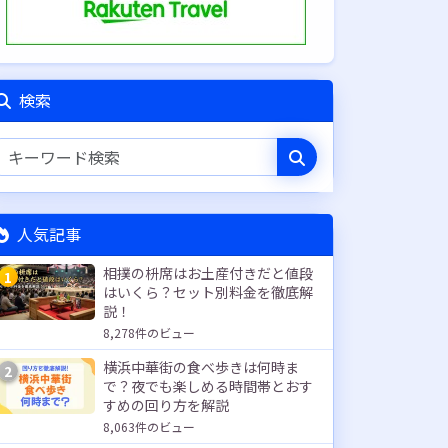
検索
人気記事
相撲の枡席はお土産付きだと値段
1
はいくら？セット別料金を徹底解
説！
8,278件のビュー
横浜中華街の食べ歩きは何時ま
2
で？夜でも楽しめる時間帯とおす
すめの回り方を解説
8,063件のビュー