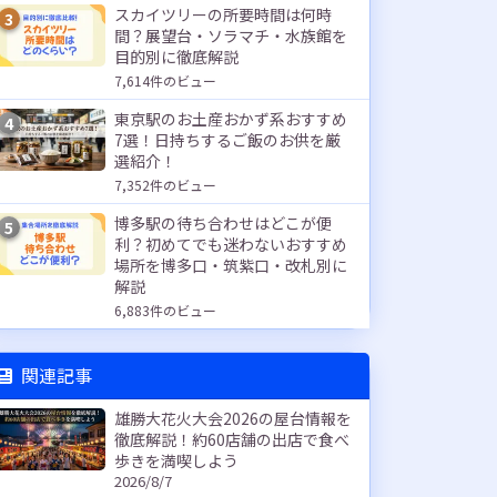
スカイツリーの所要時間は何時
3
間？展望台・ソラマチ・水族館を
目的別に徹底解説
7,614件のビュー
東京駅のお土産おかず系おすすめ
4
7選！日持ちするご飯のお供を厳
選紹介！
7,352件のビュー
博多駅の待ち合わせはどこが便
5
利？初めてでも迷わないおすすめ
場所を博多口・筑紫口・改札別に
解説
6,883件のビュー
関連記事
雄勝大花火大会2026の屋台情報を
徹底解説！約60店舗の出店で食べ
歩きを満喫しよう
2026/8/7