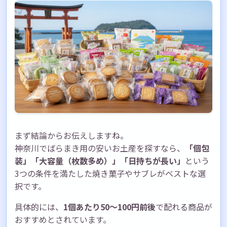
失敗しないばらまき土産の選び方5つのチェッ
クポイント
チェック1：個包装されているか
チェック2：賞味期限は十分か
チェック3：持ち運びやすさはどうか
チェック4：万人受けする味か
チェック5：神奈川らしさが伝わるか
まとめ：神奈川のばらまき土産は選び方次第
でコスパ抜群
まず結論からお伝えしますね。
神奈川でばらまき用の安いお土産を探すなら、
「個包
装」「大容量（枚数多め）」「日持ちが長い」
という
3つの条件を満たした焼き菓子やサブレがベストな選
択です。
具体的には、
1個あたり50〜100円前後
で配れる商品が
おすすめとされています。