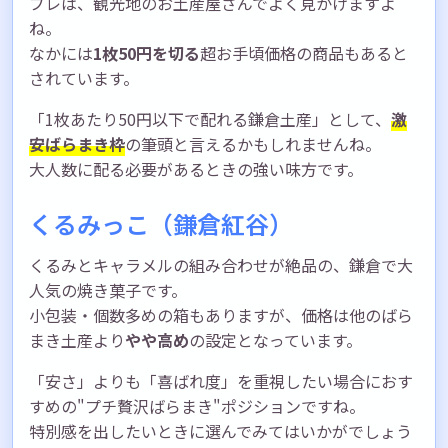
ブレは、観光地のお土産屋さんでよく見かけますよ
ね。
なかには
1枚50円を切る
超お手頃価格の商品もあると
されています。
「1枚あたり50円以下で配れる鎌倉土産」として、
激
安ばらまき枠
の筆頭と言えるかもしれませんね。
大人数に配る必要があるときの強い味方です。
くるみっこ（鎌倉紅谷）
くるみとキャラメルの組み合わせが絶品の、鎌倉で大
人気の焼き菓子です。
小包装・個数多めの箱もありますが、価格は他のばら
まき土産より
やや高め
の設定となっています。
「安さ」よりも「喜ばれ度」を重視したい場合におす
すめの"プチ贅沢ばらまき"ポジションですね。
特別感を出したいときに選んでみてはいかがでしょう