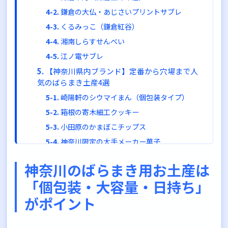
鎌倉の大仏・あじさいプリントサブレ
くるみっこ（鎌倉紅谷）
湘南しらすせんべい
江ノ電サブレ
【神奈川県内ブランド】定番から穴場まで人
気のばらまき土産4選
崎陽軒のシウマイまん（個包装タイプ）
箱根の寄木細工クッキー
小田原のかまぼこチップス
神奈川限定の大手メーカー菓子
人数別でわかる神奈川土産の購入目安
神奈川のばらまき用お土産は
10人前後の職場・グループ向け
「個包装・大容量・日持ち」
20人前後の職場・グループ向け
がポイント
30人前後の職場・グループ向け
50人以上の大人数向け