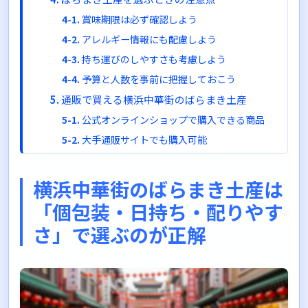
賞味期限は必ず確認しよう
アレルギー情報にも配慮しよう
持ち運びのしやすさも考慮しよう
予算と人数を事前に把握しておこう
通販で買える横浜中華街のばらまき土産
公式オンラインショップで購入できる商品
大手通販サイトでも購入可能
シーン別おすすめばらまき土産の選び方
大人数の職場に配る場合
横浜中華街のばらまき土産は
少人数に丁寧に渡したい場合
「個包装・日持ち・配りやす
甘いものが苦手な人が多い場合
さ」で選ぶのが正解
話題性を重視したい場合
まとめ：横浜中華街のばらまき土産選びはポ
イントを押さえれば簡単