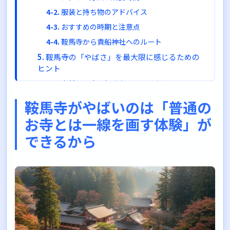
服装と持ち物のアドバイス
おすすめの時期と注意点
鞍馬寺から貴船神社へのルート
鞍馬寺の「やばさ」を最大限に感じるための
ヒント
事前に歴史や伝説を予習しておく
金剛床では心を静めて立ってみる
鞍馬寺がやばいのは「普通の
山道を歩きながら「気」を感じてみる
お寺とは一線を画す体験」が
貴船神社とセットで訪れる
できるから
まとめ：鞍馬寺は「良い意味でやばい」京都
屈指のスポット
鞍馬寺への一歩を踏み出してみませんか？