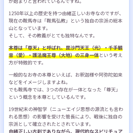
が始まりと言われているんですね。
1250年以上の歴史を持つ由緒正しいお寺なのですが、
現在の鞍馬寺は「鞍馬弘教」という独自の宗派の総本
山となっています。
そして、その教義がとても独特なんです。
本尊は「尊天」と呼ばれ、毘沙門天王（光）・千手観
音（愛）・護法魔王尊（大地）の三身一体
という考え
方が特徴的です。
一般的なお寺の本尊といえば、お釈迦様や阿弥陀如来
などをイメージしますよね。
でも鞍馬寺では、3つの存在が一体となった「尊天」
という概念を本尊としているんです。
19世紀末の神智学（ニューエイジ思想の源流とも言わ
れる思想）の影響を受けた管長により、戦後に独自の
宗派として確立されたとされています。
由緒正しい古刹でありながら、現代的なスピリチュア