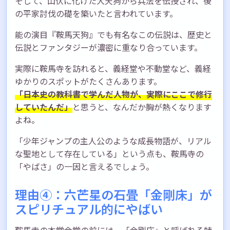
そして、山伏に化けた大天狗から兵法を伝授され、後
の平家討伐の礎を築いたと言われています。
能の演目『鞍馬天狗』でも有名なこの伝説は、歴史と
伝説とファンタジーが濃密に重なり合っています。
実際に鞍馬寺を訪れると、義経堂や不動堂など、義経
ゆかりのスポットがたくさんあります。
「日本史の教科書で学んだ人物が、実際にここで修行
していたんだ」
と思うと、なんだか胸が熱くなります
よね。
「少年ジャンプの主人公のような成長物語が、リアル
な聖地として存在している」という点も、鞍馬寺の
「やばさ」の一因と言えるでしょう。
理由④：六芒星の石畳「金剛床」が
スピリチュアル的にやばい
鞍馬寺の本堂金堂の前には、「金剛床」と呼ばれる特