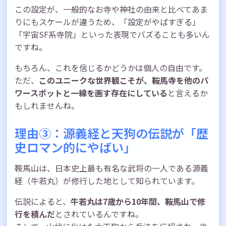
この設定が、一般的なお寺や神社の由来と比べてあま
りにもスケールが違うため、「設定がやばすぎる」
「宇宙SF系寺院」といった表現でバズることも多いん
ですね。
もちろん、これを信じるかどうかは個人の自由です。
ただ、
このユニークな世界観こそが、鞍馬寺を他のパ
ワースポットと一線を画す存在にしている
と言えるか
もしれませんね。
理由③：源義経と天狗の伝説が「歴
史ロマン的にやばい」
鞍馬山は、日本史上最も有名な武将の一人である源義
経（牛若丸）が修行した地として知られています。
伝説によると、
牛若丸は7歳から10年間、鞍馬山で修
行を積んだ
とされているんですね。