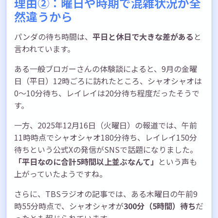
理由②：曜日や時期で混雑状況が全
然違うから
パンダの待ち時間は、
平日と休日で大きな差がある
と
言われています。
ある一般ブロガーさんの体験談によると、9月の金曜
日（平日）12時ごろに訪れたところ、シャオシャオは
0〜10分待ち、レイレイは20分待ち程度だったそうで
す。
一方、2025年12月16日（火曜日）の報道では、午前
11時時点でシャオシャオ180分待ち、レイレイ150分
待ちという公式Xの発信がSNSで話題になりました。
「平日なのに合計5時間以上並ぶなんて」
という声も
上がっていたようですね。
さらに、TBSラジオの記事では、ある木曜日の午前9
時55分時点で、シャオシャオが
300分（5時間）待ち
だ
ったとも報じられています。