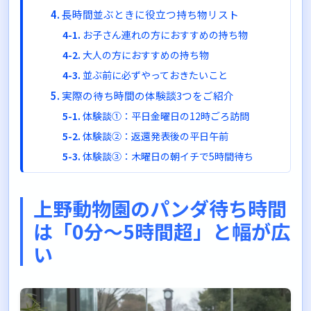
長時間並ぶときに役立つ持ち物リスト
お子さん連れの方におすすめの持ち物
大人の方におすすめの持ち物
並ぶ前に必ずやっておきたいこと
実際の待ち時間の体験談3つをご紹介
体験談①：平日金曜日の12時ごろ訪問
体験談②：返還発表後の平日午前
体験談③：木曜日の朝イチで5時間待ち
観覧時間が意外と短いことも知っておきまし
ょう
上野動物園のパンダ待ち時間
出発前にチェックしたい3つの情報源
は「0分〜5時間超」と幅が広
①上野動物園公式X（旧Twitter）
い
②上野動物園 混雑マップ
③Yahoo!リアルタイム検索
まとめ：上野動物園のパンダ待ち時間を攻略
するポイント