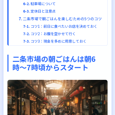
駐車場について
定休日と注意点
二条市場で朝ごはんを楽しむための5つのコツ
コツ1：前日に食べたいお店を決めておく
コツ2：お腹を空かせて行く
コツ3：現金を多めに用意しておく
コツ4：歩きやすい靴で行く
コツ5：時間に余裕を持つ
二条市場の朝ごはんは朝6
周辺スポットも楽しもう
時〜7時頃からスタート
狸小路商店街
大通公園
テレビ塔
二条市場の朝ごはん情報まとめ
札幌の朝は二条市場から始めよう