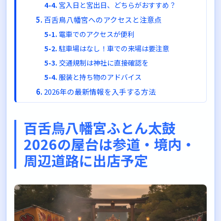
宮入日と宮出日、どちらがおすすめ？
百舌鳥八幡宮へのアクセスと注意点
電車でのアクセスが便利
駐車場はなし！車での来場は要注意
交通規制は神社に直接確認を
服装と持ち物のアドバイス
2026年の最新情報を入手する方法
百舌鳥八幡宮公式サイトをチェック
堺市や観光協会の情報もチェック
百舌鳥八幡宮ふとん太鼓
SNSで現地の雰囲気をチェック
2026の屋台は参道・境内・
百舌鳥八幡宮ふとん太鼓2026の屋台情報まと
周辺道路に出店予定
め
秋の堺で素敵な思い出を作ってくださいね