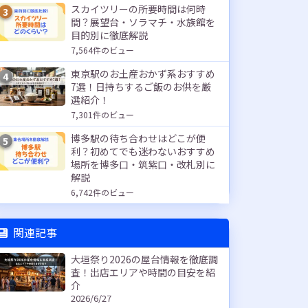
スカイツリーの所要時間は何時
3
間？展望台・ソラマチ・水族館を
目的別に徹底解説
7,564件のビュー
東京駅のお土産おかず系おすすめ
4
7選！日持ちするご飯のお供を厳
選紹介！
7,301件のビュー
博多駅の待ち合わせはどこが便
5
利？初めてでも迷わないおすすめ
場所を博多口・筑紫口・改札別に
解説
6,742件のビュー
関連記事
大垣祭り2026の屋台情報を徹底調
査！出店エリアや時間の目安を紹
介
2026/6/27