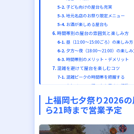
子ども向けの屋台も充実
地元名店のお祭り限定メニュー
お酒が楽しめる屋台も
時間帯別の屋台の雰囲気と楽しみ方
昼（11:00〜15:00ごろ）の楽しみ方
夕方〜夜（18:00〜21:00）の楽し
時間帯別のメリット・デメリット
混雑を避けて屋台を楽しむコツ
混雑ピークの時間帯を把握する
人気メニュー狙いなら早めに行動
西口エリアを活用する
上福岡七夕祭り2026の
暑さ対策も忘れずに
ら21時まで営業予定
上福岡七夕祭り2026へのアクセス方法
電車でのアクセス
車でのアクセス