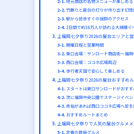
地元商店の名物メニューが楽しめる
竹飾りと屋台の灯りが作り出す幻想
駅から徒歩すぐの抜群のアクセス
2日間で約16万人が訪れる大規模イ
上福岡七夕祭り2026の屋台エリアと
開催日程と営業時間
東口会場：サンロード商店街〜福岡
西口会場：ココネ広場周辺
歩行者天国で安心して楽しめる
上福岡七夕祭り2026の屋台おすすめ
スタートは東口サンロードがおすす
次に福岡中央公園でステージイベン
余裕があれば西口ココネ広場へ足を
おすすめルートまとめ
上福岡七夕祭りで人気の屋台グルメメ
定番の鉄板グルメ