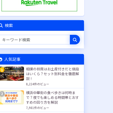
検索
人気記事
相撲の枡席はお土産付きだと値段
1
はいくら？セット別料金を徹底解
説！
8,224件のビュー
横浜中華街の食べ歩きは何時ま
2
で？夜でも楽しめる時間帯とおす
すめの回り方を解説
7,981件のビュー