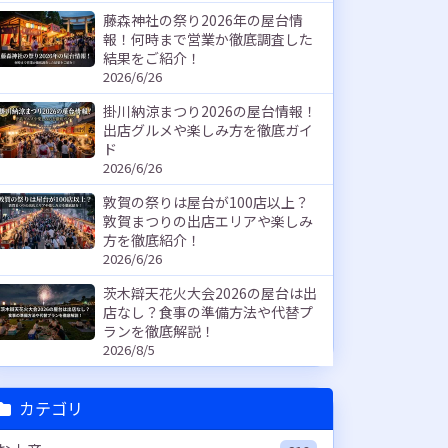
藤森神社の祭り2026年の屋台情
報！何時まで営業か徹底調査した
結果をご紹介！
2026/6/26
掛川納涼まつり2026の屋台情報！
出店グルメや楽しみ方を徹底ガイ
ド
2026/6/26
敦賀の祭りは屋台が100店以上？
敦賀まつりの出店エリアや楽しみ
方を徹底紹介！
2026/6/26
茨木辯天花火大会2026の屋台は出
店なし？食事の準備方法や代替プ
ランを徹底解説！
2026/8/5
カテゴリ