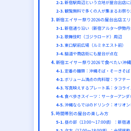
新宿駅周辺という立地が屋台出店に
観覧無料で多くの人が集まるお祭り
新宿エイサー祭り2026の屋台出店エ
新宿通り沿い（新宿アルタ〜伊勢丹
歌舞伎町（ゴジラロード）周辺
東口駅前広場（ルミネエスト前）
脇道や商店街にも屋台が点在
新宿エイサー祭り2026で食べたい沖
定番の麺類：沖縄そば・そーきそば
ボリューム満点の肉料理：ラフテー
写真映えするプレート系：タコライ
食べ歩きスイーツ：サーターアンダ
沖縄ならではのドリンク：オリオン
時間帯別の屋台の楽しみ方
昼の部（13:00〜17:00頃）：新
夕方（17:00〜18:00頃）：会場