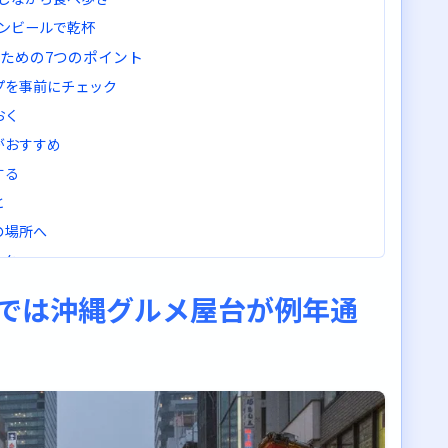
リオンビールで乾杯
むための7つのポイント
プを事前にチェック
おく
がおすすめ
する
と
の場所へ
ック
とめ
6では沖縄グルメ屋台が例年通
台で沖縄グルメを満喫しよう