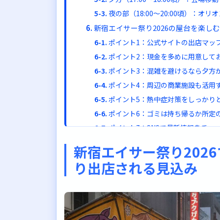
夜の部（18:00〜20:00頃）：オ
新宿エイサー祭り2026の屋台を楽し
ポイント1：公式サイトの出店マッ
ポイント2：現金を多めに用意して
ポイント3：混雑を避けるなら夕方
ポイント4：周辺の商業施設も活用
ポイント5：熱中症対策をしっかり
ポイント6：ゴミは持ち帰るか所定
ポイント7：SNSで最新情報をチェ
新宿エイサー祭り2026の基本情報ま
新宿エイサー祭り202
開催概要
り出店される見込み
屋台に関する情報
アクセス
まとめ：新宿エイサー祭り2026の屋