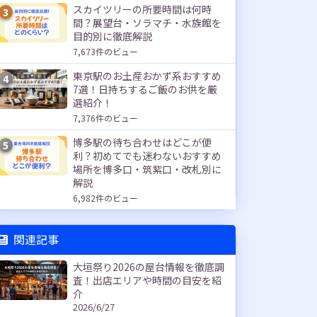
スカイツリーの所要時間は何時
3
間？展望台・ソラマチ・水族館を
目的別に徹底解説
7,673件のビュー
東京駅のお土産おかず系おすすめ
4
7選！日持ちするご飯のお供を厳
選紹介！
7,376件のビュー
博多駅の待ち合わせはどこが便
5
利？初めてでも迷わないおすすめ
場所を博多口・筑紫口・改札別に
解説
6,982件のビュー
関連記事
大垣祭り2026の屋台情報を徹底調
査！出店エリアや時間の目安を紹
介
2026/6/27