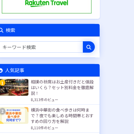
検索
人気記事
相撲の枡席はお土産付きだと値段
1
はいくら？セット別料金を徹底解
説！
8,313件のビュー
横浜中華街の食べ歩きは何時ま
2
で？夜でも楽しめる時間帯とおす
すめの回り方を解説
8,110件のビュー