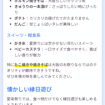
ホルモン焼きそば
：大阪らしいガッツリ系
きゅうりの一本漬け
：さっぱりしたい時にぴった
り
ポテト
：カリカリの揚げたてがたまりません
だんご
：甘じょっぱいタレが美味しい
スイーツ・軽食系
かき氷
：夏祭りには欠かせない冷たいスイーツ
ベビーカステラ
：一口サイズで食べやすく、香ば
しい香りが魅力
特に
たこ焼きや焼きそば
は大阪のお祭りならではのク
オリティが期待できそうですね。
ぜひ本場の味を楽しんでみてください。
懐かしい縁日遊び
愛染祭りでは、食べ物だけでなく縁日遊びも楽しめる
とされています。