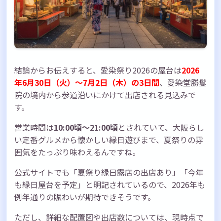
雨天の場合はどうなりますか？
トイレはどこにありますか？
ペットを連れていっても大丈夫ですか？
駐車場はありますか？
まとめ｜愛染祭り2026の屋台を思いっきり楽
結論からお伝えすると、愛染祭り2026の屋台は
2026
しもう
年6月30日（火）〜7月2日（木）の3日間
、愛染堂勝鬘
愛染祭り2026の屋台｜押さえておきたいポ
院の境内から参道沿いにかけて出店される見込みで
イント
す。
愛染祭りの屋台で夏の思い出を作りません
か？
営業時間は
10:00頃〜21:00頃
とされていて、大阪らし
い定番グルメから懐かしい縁日遊びまで、夏祭りの雰
囲気をたっぷり味わえるんですね。
公式サイトでも「夏祭り縁日露店の出店あり」「今年
も縁日屋台を予定」と明記されているので、2026年も
例年通りの賑わいが期待できそうです。
ただし、詳細な配置図や出店数については、現時点で