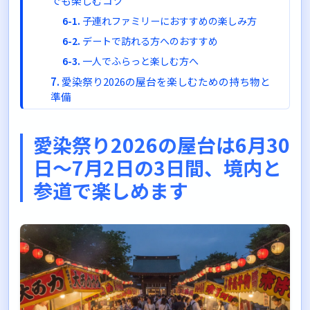
でも楽しむコツ
子連れファミリーにおすすめの楽しみ方
デートで訪れる方へのおすすめ
一人でふらっと楽しむ方へ
愛染祭り2026の屋台を楽しむための持ち物と
準備
必須の持ち物
あると便利なもの
愛染祭り2026の屋台は6月30
服装のポイント
日〜7月2日の3日間、境内と
愛染祭り2026の屋台以外の見どころもチェッ
参道で楽しめます
ク
宝恵駕籠パレード
愛染堂勝鬘院へのお参り
夜の提灯の灯り
愛染祭り2026の屋台に関するよくある質問
屋台の支払いは現金のみですか？