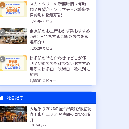
スカイツリーの所要時間は何時
3
間？展望台・ソラマチ・水族館を
目的別に徹底解説
7,614件のビュー
東京駅のお土産おかず系おすすめ
4
7選！日持ちするご飯のお供を厳
選紹介！
7,352件のビュー
博多駅の待ち合わせはどこが便
5
利？初めてでも迷わないおすすめ
場所を博多口・筑紫口・改札別に
解説
6,883件のビュー
関連記事
大垣祭り2026の屋台情報を徹底調
査！出店エリアや時間の目安を紹
介
2026/6/27