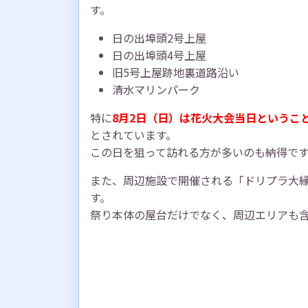
す。
日の出埠頭2号上屋
日の出埠頭4号上屋
旧5号上屋跡地裏道路沿い
清水マリンパーク
特に
8月2日（日）は花火大会当日というこ
とされています。
この日を狙って訪れる方が多いのも納得で
また、周辺施設で開催される「ドリプラ大縁
す。
祭り本体の屋台だけでなく、周辺エリアも