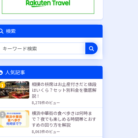
検索
人気記事
相撲の枡席はお土産付きだと値段
1
はいくら？セット別料金を徹底解
説！
8,278件のビュー
横浜中華街の食べ歩きは何時ま
2
で？夜でも楽しめる時間帯とおす
すめの回り方を解説
8,063件のビュー