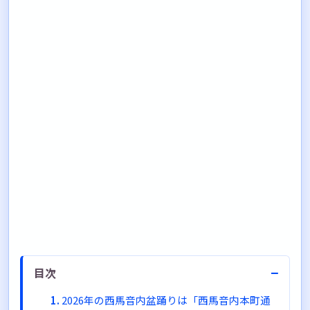
−
目次
2026年の西馬音内盆踊りは「西馬音内本町通