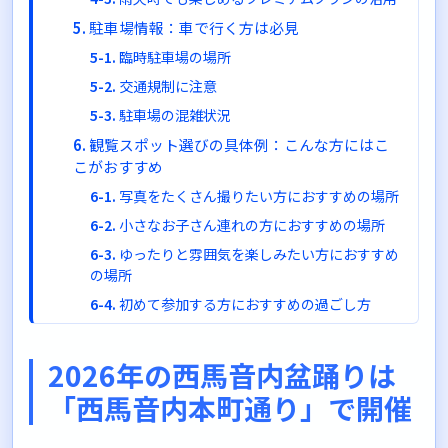
駐車場情報：車で行く方は必見
臨時駐車場の場所
交通規制に注意
駐車場の混雑状況
観覧スポット選びの具体例：こんな方にはこ
こがおすすめ
写真をたくさん撮りたい方におすすめの場所
小さなお子さん連れの方におすすめの場所
ゆったりと雰囲気を楽しみたい方におすすめ
の場所
初めて参加する方におすすめの過ごし方
西馬音内盆踊り会館も立ち寄りたいスポット
西馬音内盆踊り会館とは
2026年の西馬音内盆踊りは
なぜ会館に立ち寄ると良いのか
「西馬音内本町通り」で開催
まとめ：2026年西馬音内盆踊りの場所ガイド