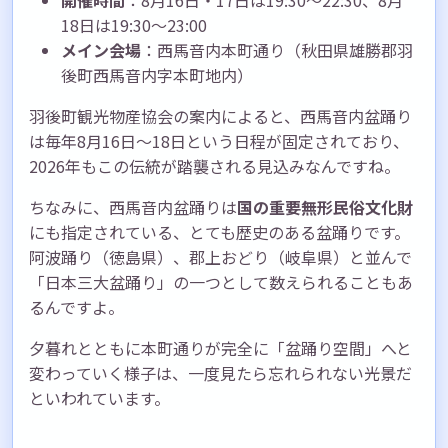
開催時間
：8月16日・17日は19:30～22:30、8月
18日は19:30～23:00
メイン会場
：西馬音内本町通り（秋田県雄勝郡羽
後町西馬音内字本町地内）
羽後町観光物産協会の案内によると、西馬音内盆踊り
は毎年8月16日～18日という日程が固定されており、
2026年もこの伝統が踏襲される見込みなんですね。
ちなみに、西馬音内盆踊りは
国の重要無形民俗文化財
にも指定されている、とても歴史のある盆踊りです。
阿波踊り（徳島県）、郡上おどり（岐阜県）と並んで
「日本三大盆踊り」の一つとして数えられることもあ
るんですよ。
夕暮れとともに本町通りが完全に「盆踊り空間」へと
変わっていく様子は、一度見たら忘れられない光景だ
といわれています。