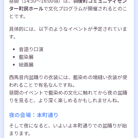
昼間（14:30～16:00頃）は、
羽後町コミュニティセン
ター町民ホール
で文化プログラムが開催されるとのこ
とです。
具体的には、以下のようなイベントが予定されていま
す。
昔語り口演
藍染展
絵画展
西馬音内盆踊りの衣装には、藍染めの端縫い衣装が使
われることで有名なんですね。
昼間のイベントで藍染めの文化に触れてから夜の盆踊
りを見ると、より深く楽しめるかもしれませんね。
夜の会場：本町通り
そして夜になると、いよいよ本町通りでの盆踊りが始
まります。