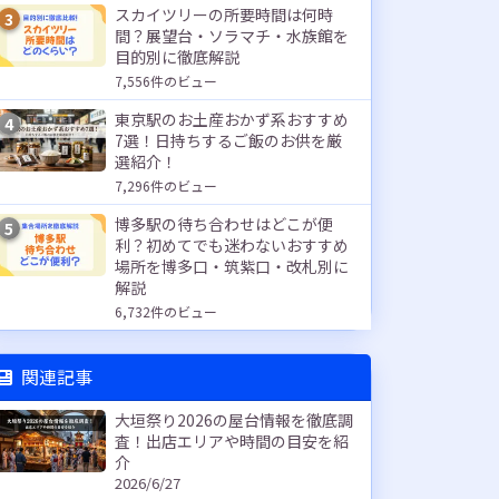
スカイツリーの所要時間は何時
3
間？展望台・ソラマチ・水族館を
目的別に徹底解説
7,556件のビュー
東京駅のお土産おかず系おすすめ
4
7選！日持ちするご飯のお供を厳
選紹介！
7,296件のビュー
博多駅の待ち合わせはどこが便
5
利？初めてでも迷わないおすすめ
場所を博多口・筑紫口・改札別に
解説
6,732件のビュー
関連記事
大垣祭り2026の屋台情報を徹底調
査！出店エリアや時間の目安を紹
介
2026/6/27