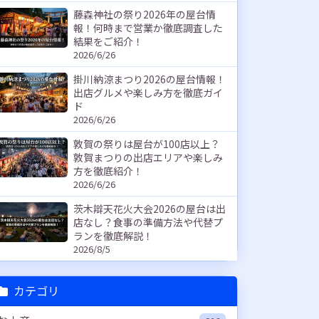
藤森神社の祭り2026年の屋台情
報！何時まで営業か徹底調査した
結果をご紹介！
2026/6/26
掛川納涼まつり2026の屋台情報！
出店グルメや楽しみ方を徹底ガイ
ド
2026/6/26
敦賀の祭りは屋台が100店以上？
敦賀まつりの出店エリアや楽しみ
方を徹底紹介！
2026/6/26
茨木辯天花火大会2026の屋台は出
店なし？食事の準備方法や代替プ
ランを徹底解説！
2026/8/5
カテゴリ