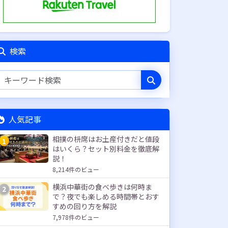
検索
人気記事
相撲の枡席はお土産付きだと値段
1
はいくら？セット別料金を徹底解
説！
8,214件のビュー
横浜中華街の食べ歩きは何時ま
2
で？夜でも楽しめる時間帯とおす
すめの回り方を解説
7,978件のビュー