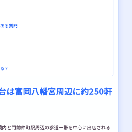
くある質問
れる？
思い出を
屋台は富岡八幡宮周辺に約250軒
境内と門前仲町駅周辺の参道一帯
を中心に出店される