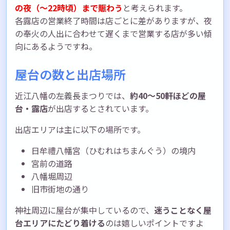
の夜（〜22時頃）まで賑わう
と考えられます。
各露店の営業終了時間は店ごとに差がありますが、夜
の奉火の人出に合わせて遅くまで営業する店が多い傾
向にあるようですね。
屋台の数と出店場所
近江八幡の左義長まつりでは、
約40〜50軒ほどの屋
台・露店
が出店するとされています。
出店エリアは主に以下の場所です。
日牟禮八幡宮（ひむれはちまんぐう）の境内
宮前の道路
八幡堀周辺
旧市街地の通り
神社周辺に屋台が集中しているので、
迷うことなく屋
台エリアにたどり着ける
のは嬉しいポイントですよ