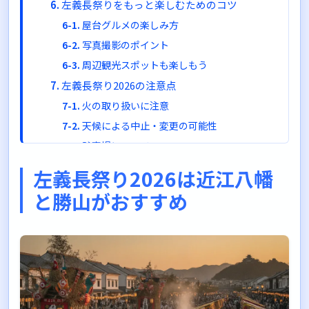
左義長祭りをもっと楽しむためのコツ
屋台グルメの楽しみ方
写真撮影のポイント
周辺観光スポットも楽しもう
左義長祭り2026の注意点
火の取り扱いに注意
天候による中止・変更の可能性
駐車場について
最新情報の確認を忘れずに
左義長祭り2026は近江八幡
まとめ：左義長祭り2026で屋台を楽しもう
と勝山がおすすめ