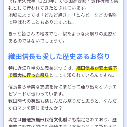
では承久元年（1219年）から国家安泰・豊作祈願の祭
礼として行われてきたとされています。
地域によっては「どんど焼き」「とんど」などの名称
で呼ばれることもありますよね。
きっと皆さんの地域でも、似たような火祭りの風習が
あるのではないでしょうか。
織田信長も愛した歴史あるお祭り
特に近江八幡の左義長まつりは、
織田信長が安土城下
で盛大に行った祭り
としても知られているんですね。
信長自ら華美な衣装を身にまとって踊り出たというエ
ピソードが伝わっています。
戦国時代の英雄も楽しんだお祭りだと思うと、なんだ
かロマンを感じませんか？
現在は
国選択無形民俗文化財
にも指定されており、歴
史的にも文化的にも価値の高いお祭りとして認められ