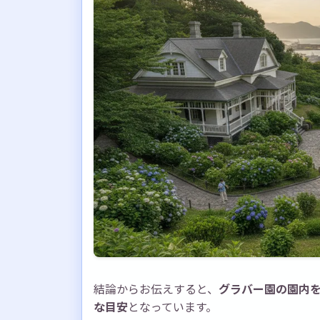
雨の日でも楽しめる？所要時間は変
夕方に行く場合、何時までに入園す
車椅子でも見学できる？所要時間は
まとめ：グラバー園の所要時間は目的
結論からお伝えすると、
グラバー園の園内を
な目安
となっています。