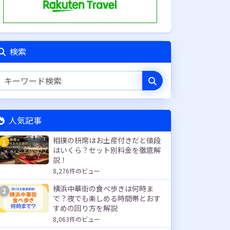
検索
人気記事
相撲の枡席はお土産付きだと値段
1
はいくら？セット別料金を徹底解
説！
8,276件のビュー
横浜中華街の食べ歩きは何時ま
2
で？夜でも楽しめる時間帯とおす
すめの回り方を解説
8,063件のビュー