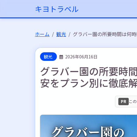
キヨトラベル
ホーム
観光
グラバー園の所要時間は何時
観光
2026年06月16日
グラバー園の所要時
安をプラン別に徹底
PR
この