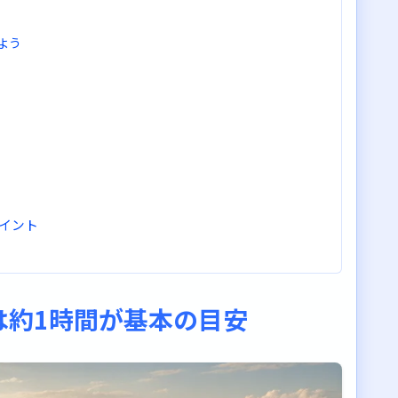
よう
イント
は約1時間が基本の目安
い見ておけばいい？