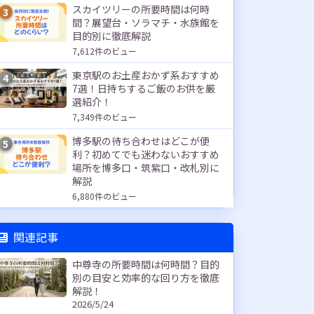
スカイツリーの所要時間は何時
3
間？展望台・ソラマチ・水族館を
目的別に徹底解説
7,612件のビュー
東京駅のお土産おかず系おすすめ
4
7選！日持ちするご飯のお供を厳
選紹介！
7,349件のビュー
博多駅の待ち合わせはどこが便
5
利？初めてでも迷わないおすすめ
場所を博多口・筑紫口・改札別に
解説
6,880件のビュー
関連記事
中尊寺の所要時間は何時間？目的
別の目安と効率的な回り方を徹底
解説！
2026/5/24