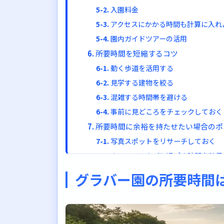
入園料金
アクセスにかかる時間も計算に入れ
園内ガイドツアーの活用
所要時間を短縮するコツ
動く歩道を活用する
見学する建物を絞る
混雑する時間帯を避ける
事前に見どころをチェックしておく
所要時間に余裕を持たせたい場合のポ
写真スポットをリサーチしておく
カフェでのんびり過ごす時間を確保
ガイドツアーに参加する
グラバー園の所要時間
夜間開園を利用して2回訪れる
よくある質問
子連れの場合、所要時間はどのくら