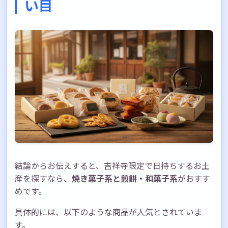
い目
ポイント3：保存方法を確認しよう
まとめ：吉祥寺でしか買えない日持ちするお
土産で特別感を演出しよう
あなたにぴったりの吉祥寺土産が見つかりま
すように
結論からお伝えすると、吉祥寺限定で日持ちするお土
産を探すなら、
焼き菓子系と煎餅・和菓子系
がおすす
めです。
具体的には、以下のような商品が人気とされていま
す。