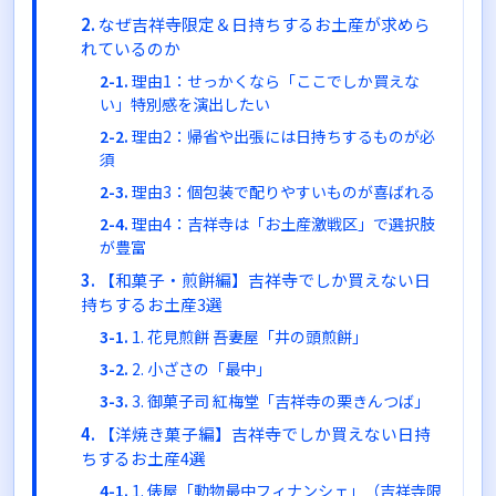
なぜ吉祥寺限定＆日持ちするお土産が求めら
れているのか
理由1：せっかくなら「ここでしか買えな
い」特別感を演出したい
理由2：帰省や出張には日持ちするものが必
須
理由3：個包装で配りやすいものが喜ばれる
理由4：吉祥寺は「お土産激戦区」で選択肢
が豊富
【和菓子・煎餅編】吉祥寺でしか買えない日
持ちするお土産3選
1. 花見煎餅 吾妻屋「井の頭煎餅」
2. 小ざさの「最中」
3. 御菓子司 紅梅堂「吉祥寺の栗きんつば」
【洋焼き菓子編】吉祥寺でしか買えない日持
ちするお土産4選
1. 俵屋「動物最中フィナンシェ」（吉祥寺限