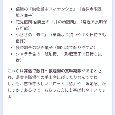
俵屋の「動物最中フィナンシェ」（吉祥寺限定・
焼き菓子）
花見煎餅 吾妻屋の「井の頭煎餅」（常温で長期保
存可能）
小ざさの「最中」（羊羹より買いやすく日持ちも
良好）
多奈加亭の焼き菓子（個包装で配りやすい）
シャララ舎の「琥珀糖」（砂糖菓子で日持ち抜
群）
これらは
常温で数日〜数週間の賞味期限
があるとさ
れ、帰省や職場への手土産にぴったりなんですね。
しかも、吉祥寺らしい「ローカル感」や「限定感」が
しっかりあるので、もらった方にも喜ばれやすいです
よ。