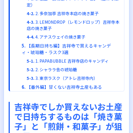
定）
2. 多奈加亭 吉祥寺本店の焼き菓子
3. LEMONDROP（レモンドロップ）吉祥寺本
店の焼き菓子
4. アテスウェイの焼き菓子
【長期日持ち編】吉祥寺で買えるキャンデ
ィ・琥珀糖・ラスク3選
1. PAPABUBBLE 吉祥寺店のキャンディ
2. シャララ舎の琥珀糖
3. 東京ラスク（アトレ吉祥寺内）
【番外編】甘くない吉祥寺土産もある
塚田水産のさつま揚げ
吉祥寺でしか買えないお土産
吉祥寺さとうのメンチカツ
吉祥寺でお土産を買うときの3つのポイント
で日持ちするものは「焼き菓
ポイント1：賞味期限は必ず確認しよう
子」と「煎餅・和菓子」が狙
ポイント2：個包装かどうかを確認しよう