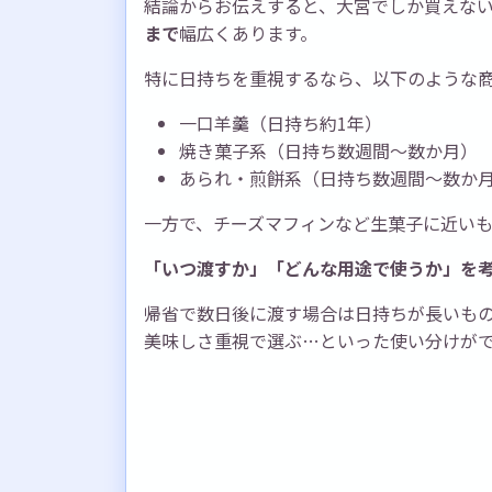
結論からお伝えすると、大宮でしか買えな
まで
幅広くあります。
特に日持ちを重視するなら、以下のような
一口羊羹（日持ち約1年）
焼き菓子系（日持ち数週間〜数か月）
あられ・煎餅系（日持ち数週間〜数か
一方で、チーズマフィンなど生菓子に近い
「いつ渡すか」「どんな用途で使うか」を
帰省で数日後に渡す場合は日持ちが長いも
美味しさ重視で選ぶ…といった使い分けが