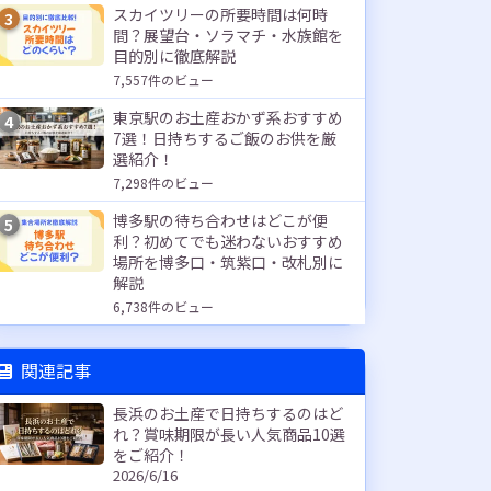
スカイツリーの所要時間は何時
3
間？展望台・ソラマチ・水族館を
目的別に徹底解説
7,557件のビュー
東京駅のお土産おかず系おすすめ
4
7選！日持ちするご飯のお供を厳
選紹介！
7,298件のビュー
博多駅の待ち合わせはどこが便
5
利？初めてでも迷わないおすすめ
場所を博多口・筑紫口・改札別に
解説
6,738件のビュー
関連記事
長浜のお土産で日持ちするのはど
れ？賞味期限が長い人気商品10選
をご紹介！
2026/6/16