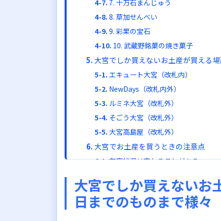
7. 十万石まんじゅう
8. 草加せんべい
9. 彩果の宝石
10. 武蔵野銘菓の焼き菓子
大宮でしか買えないお土産が買える場
エキュート大宮（改札内）
NewDays（改札内外）
ルミネ大宮（改札外）
そごう大宮（改札外）
大宮高島屋（改札外）
大宮でお土産を買うときの注意点
在庫状況は変わることがある
販売終了する商品もある
大宮でしか買えないお
賞味期限は必ず確認を
日までのものまで様々
まとめ：大宮でしか買えない日持ちす