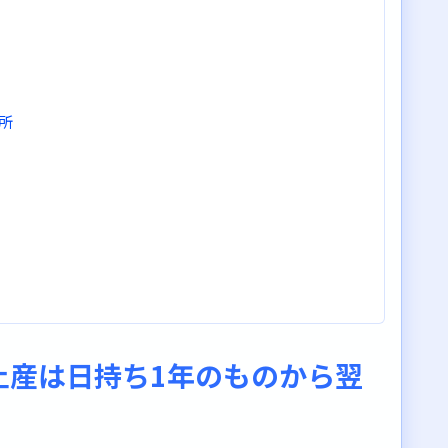
所
土産は日持ち1年のものから翌
るお土産で喜ばれよう