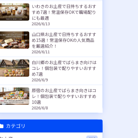
いわきのお土産で日持ちするおす
すめ7選！常温保存OKで職場配り
にも最適
2026/6/13
山口県お土産で日持ちするおすす
め15選！常温保存OKの人気商品
を厳選紹介！
2026/6/11
白川郷のお土産でばらまき向けは
コレ！個包装で配りやすいおすす
め7選
2026/6/9
原宿のお土産でばらまき向きはコ
レ！個包装で配りやすいおすすめ
10選
2026/6/8
カテゴリ