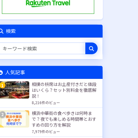
検索
人気記事
相撲の枡席はお土産付きだと値段
1
はいくら？セット別料金を徹底解
説！
8,216件のビュー
横浜中華街の食べ歩きは何時ま
2
で？夜でも楽しめる時間帯とおす
すめの回り方を解説
7,979件のビュー