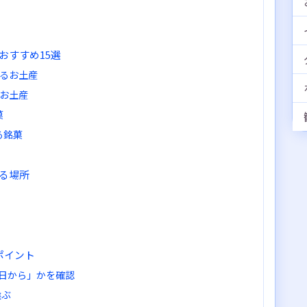
おすすめ15選
きるお土産
いお土産
菓
る銘菓
る場所
ポイント
日から」かを確認
選ぶ