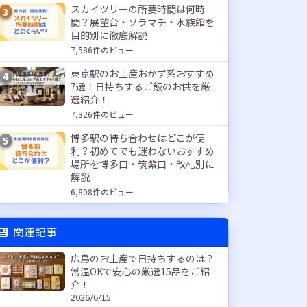
スカイツリーの所要時間は何時
3
間？展望台・ソラマチ・水族館を
目的別に徹底解説
7,586件のビュー
東京駅のお土産おかず系おすすめ
4
7選！日持ちするご飯のお供を厳
選紹介！
7,326件のビュー
博多駅の待ち合わせはどこが便
5
利？初めてでも迷わないおすすめ
場所を博多口・筑紫口・改札別に
解説
6,808件のビュー
関連記事
広島のお土産で日持ちするのは？
常温OKで安心の厳選15品をご紹
介！
2026/6/15