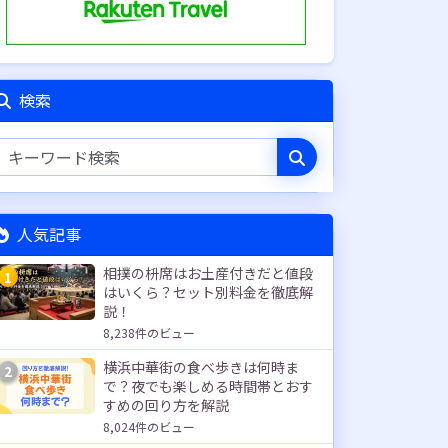
検索
人気記事
相撲の枡席はお土産付きだと値段
1
はいくら？セット別料金を徹底解
説！
8,238件のビュー
横浜中華街の食べ歩きは何時ま
2
で？夜でも楽しめる時間帯とおす
すめの回り方を解説
8,024件のビュー