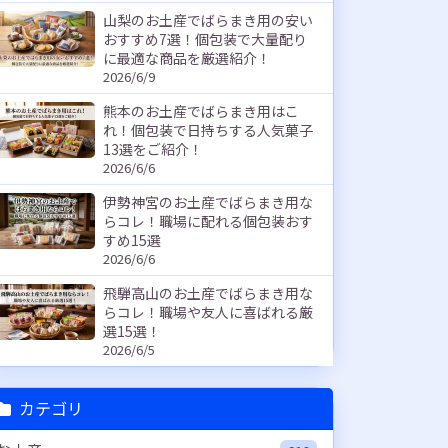
山梨のお土産でばらまき用の安い
おすすめ7選！個包装で大量配り
に最適な商品を厳選紹介！
2026/6/9
熊本のお土産でばらまき用はこ
れ！個包装で日持ちする人気菓子
13選をご紹介！
2026/6/6
伊勢神宮のお土産でばらまき用な
らコレ！職場に配れる個包装おす
すめ15選
2026/6/6
飛騨高山のお土産でばらまき用な
らコレ！職場や友人に喜ばれる厳
選15選！
2026/6/5
カテゴリ