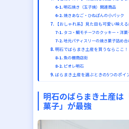
明石焼き（玉子焼）関連商品
焼きあなご・ひねぽんの小パック
【おしゃれ系】見た目も可愛い映える
タコ・鯛モチーフのクッキー・洋菓
地元パティスリーの焼き菓子詰め合
明石でばらまき土産を買うならここ！
魚の棚商店街
ピオレ明石
ばらまき土産を選ぶときの5つのポイ
ポイント1：個包装かどうかを確認
ポイント2：日持ちを確認する
明石のばらまき土産は
ポイント3：配る人数を事前に把握
菓子」が最強
ポイント4：相手の好みを考慮する
ポイント5：明石らしさを感じられ
まとめ：明石のばらまき土産は海産