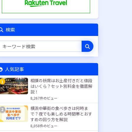
検索
人気記事
相撲の枡席はお土産付きだと値段
1
はいくら？セット別料金を徹底解
説！
8,267件のビュー
横浜中華街の食べ歩きは何時ま
2
で？夜でも楽しめる時間帯とおす
すめの回り方を解説
8,058件のビュー