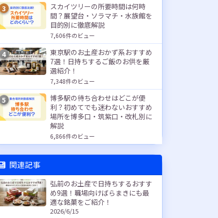
スカイツリーの所要時間は何時
3
間？展望台・ソラマチ・水族館を
目的別に徹底解説
7,606件のビュー
東京駅のお土産おかず系おすすめ
4
7選！日持ちするご飯のお供を厳
選紹介！
7,348件のビュー
博多駅の待ち合わせはどこが便
5
利？初めてでも迷わないおすすめ
場所を博多口・筑紫口・改札別に
解説
6,866件のビュー
関連記事
弘前のお土産で日持ちするおすす
め9選！職場向けばらまきにも最
適な銘菓をご紹介！
2026/6/15