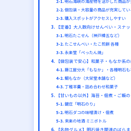
明石海峡の海産物を活かした商品が
個包装・大容量の商品が充実してい
購入スポットがアクセスしやすい
【定番】大人数向けせんべい・スナッ
明石たこせん（神戸樽五など）
たこせんべい・たこ煎餅 各種
永楽堂「ぺったん焼」
【個包装で安心】和菓子・もなか系の
藤江屋分大「もなか」・各種明石も
鯛もなか（大栄堂本舗など）
丁稚羊羹・詰め合わせ和菓子
【甘いもの以外】海苔・佃煮・ご飯の
鍵庄「明石のり」
明石ダコの味噌漬け・佃煮
来楽の地酒 ミニボトル
【名物グルメ】明石焼き関連のばらま