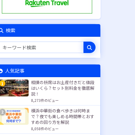
検索
人気記事
相撲の枡席はお土産付きだと値段
1
はいくら？セット別料金を徹底解
説！
8,273件のビュー
横浜中華街の食べ歩きは何時ま
2
で？夜でも楽しめる時間帯とおす
すめの回り方を解説
8,058件のビュー