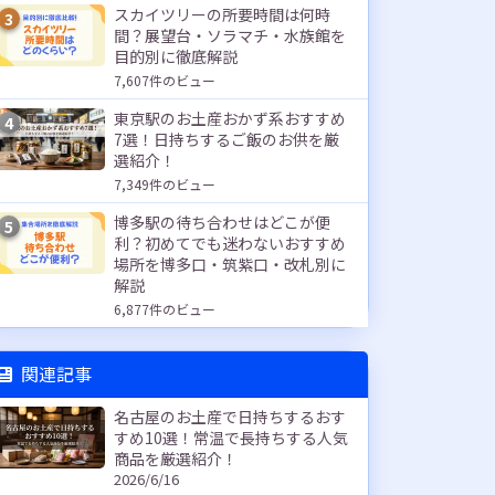
スカイツリーの所要時間は何時
3
間？展望台・ソラマチ・水族館を
目的別に徹底解説
7,607件のビュー
東京駅のお土産おかず系おすすめ
4
7選！日持ちするご飯のお供を厳
選紹介！
7,349件のビュー
博多駅の待ち合わせはどこが便
5
利？初めてでも迷わないおすすめ
場所を博多口・筑紫口・改札別に
解説
6,877件のビュー
関連記事
名古屋のお土産で日持ちするおす
すめ10選！常温で長持ちする人気
商品を厳選紹介！
2026/6/16