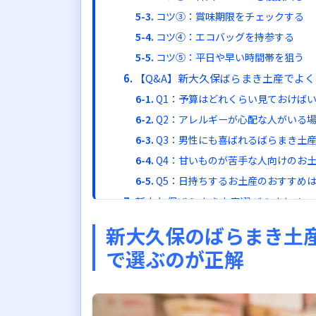
コツ③：賞味期限をチェックする
コツ④：エコバッグを持参する
コツ⑤：平日や早い時間帯を狙う
【Q&A】新大久保ばらまき土産でよ
Q1：予算はどれくらい見ておけば
Q2：アレルギーが心配な人がいる
Q3：男性にも喜ばれるばらまき土
Q4：甘いものが苦手な人向けのお
Q5：日持ちするお土産のおすすめ
新大久保ばらまき土産選びのまとめ
押さえておきたい選び方の3つのポ
新大久保のばらまき土
おすすめ商品のおさらい
で選ぶのが正解
お土産選びを楽しもう
さあ、新大久保でお気に入りのばらま