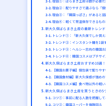
理由①：ばらまき土産は数が必要だ
理由②：配りやすさで選ぶなら「個
理由③：「韓国っぽさ」があると話
理由④：軽くて常温保存できるもの
新大久保ばらまき土産の最新トレンド
トレンド①：「新大久保でしか買え
トレンド②：インスタント麺を1袋
トレンド③：ヘルシー志向の韓国お
トレンド④：韓国コスメはプチサイ
新大久保ばらまき土産おすすめ10選
【韓国お菓子編】個包装で配りやす
【韓国食材編】新大久保感が強めの
【韓国コスメ編】食べ物以外の軽い
新大久保ばらまき土産を買うときの5
コツ①：事前に配る人数を把握して
コツ②：韓国スーパーを複数回る