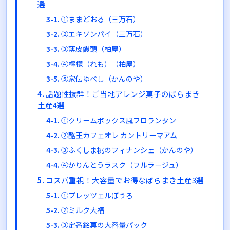
選
①ままどおる（三万石）
②エキソンパイ（三万石）
③薄皮饅頭（柏屋）
④檸檬（れも）（柏屋）
⑤家伝ゆべし（かんのや）
話題性抜群！ご当地アレンジ菓子のばらまき
土産4選
①クリームボックス風フロランタン
②酪王カフェオレ カントリーマアム
③ふくしま桃のフィナンシェ（かんのや）
④かりんとうラスク（フルラージュ）
コスパ重視！大容量でお得なばらまき土産3選
①プレッツェルぼうろ
②ミルク大福
③定番銘菓の大容量パック