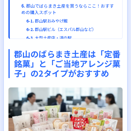
郡山でばらまき土産を買うならここ！おすす
めの購入スポット
郡山駅おみやげ館
郡山駅ビル（エスパル郡山など）
大型土産店・道の駅
ばらまき土産を選ぶときのチェックポイント5
郡山のばらまき土産は「定番
つ
銘菓」と「ご当地アレンジ菓
①個包装になっているか
②日持ちはどれくらいか
子」の2タイプがおすすめ
③何個入りでいくらか
④ご当地感があるか
⑤万人受けする味か
まとめ：郡山のばらまき土産は「定番」と
「話題性」で使い分けよう
お土産選びを楽しんで、素敵な思い出にしてく
ださいね