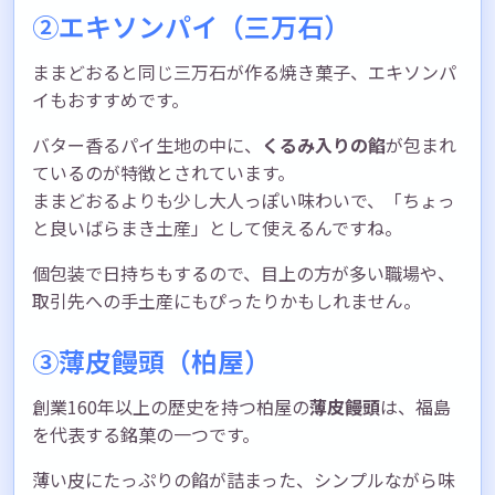
②エキソンパイ（三万石）
ままどおると同じ三万石が作る焼き菓子、エキソンパ
イもおすすめです。
バター香るパイ生地の中に、
くるみ入りの餡
が包まれ
ているのが特徴とされています。
ままどおるよりも少し大人っぽい味わいで、「ちょっ
と良いばらまき土産」として使えるんですね。
個包装で日持ちもするので、目上の方が多い職場や、
取引先への手土産にもぴったりかもしれません。
③薄皮饅頭（柏屋）
創業160年以上の歴史を持つ柏屋の
薄皮饅頭
は、福島
を代表する銘菓の一つです。
薄い皮にたっぷりの餡が詰まった、シンプルながら味