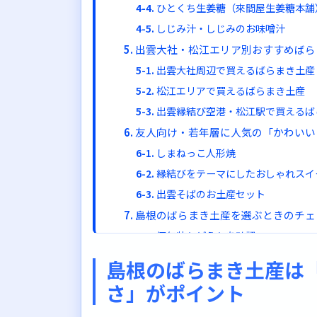
ひとくち生姜糖（來間屋生姜糖本舗
しじみ汁・しじみのお味噌汁
出雲大社・松江エリア別おすすめばら
出雲大社周辺で買えるばらまき土産
松江エリアで買えるばらまき土産
出雲縁結び空港・松江駅で買えるば
友人向け・若年層に人気の「かわいい
しまねっこ人形焼
縁結びをテーマにしたおしゃれスイ
出雲そばのお土産セット
島根のばらまき土産を選ぶときのチェ
個包装かどうかを確認
入り数と配る人数を計算
島根のばらまき土産は
日持ちを確認
さ」がポイント
購入場所を事前にチェック