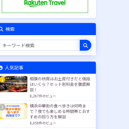
検索
人気記事
相撲の枡席はお土産付きだと値段
1
はいくら？セット別料金を徹底解
説！
8,267件のビュー
横浜中華街の食べ歩きは何時ま
2
で？夜でも楽しめる時間帯とおす
すめの回り方を解説
8,058件のビュー