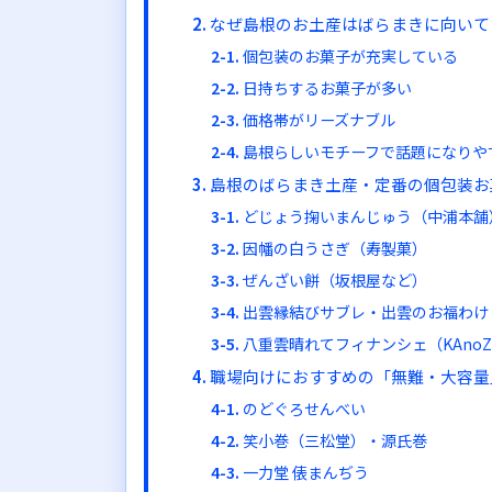
なぜ島根のお土産はばらまきに向いて
個包装のお菓子が充実している
日持ちするお菓子が多い
価格帯がリーズナブル
島根らしいモチーフで話題になりや
島根のばらまき土産・定番の個包装お
どじょう掬いまんじゅう（中浦本舗
因幡の白うさぎ（寿製菓）
ぜんざい餅（坂根屋など）
出雲縁結びサブレ・出雲のお福わけ
八重雲晴れてフィナンシェ（KAnoZ
職場向けにおすすめの「無難・大容量
のどぐろせんべい
笑小巻（三松堂）・源氏巻
一力堂 俵まんぢう