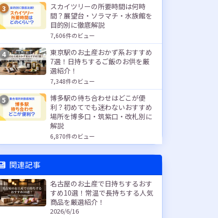
スカイツリーの所要時間は何時
3
間？展望台・ソラマチ・水族館を
目的別に徹底解説
7,606件のビュー
東京駅のお土産おかず系おすすめ
4
7選！日持ちするご飯のお供を厳
選紹介！
7,348件のビュー
博多駅の待ち合わせはどこが便
5
利？初めてでも迷わないおすすめ
場所を博多口・筑紫口・改札別に
解説
6,870件のビュー
関連記事
名古屋のお土産で日持ちするおす
すめ10選！常温で長持ちする人気
商品を厳選紹介！
2026/6/16