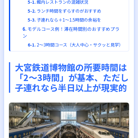
館内レストランの混雑状況
ランチ時間をずらすのがおすすめ
子連れなら＋1〜1.5時間の余裕を
モデルコース例！滞在時間別のおすすめプラ
ン
2〜3時間コース（大人中心・サクッと見学）
4時間コース（子連れ・ライトに楽しむ）
6時間コース（子連れ・体験も満喫）
大宮鉄道博物館の所要時間は
鉄道博物館の基本情報もおさらい
「2〜3時間」が基本、ただし
アクセスと営業時間
子連れなら半日以上が現実的
訪問前に確認しておきたいこと
まとめ：大宮鉄道博物館の所要時間は目的に
合わせて計画しよう