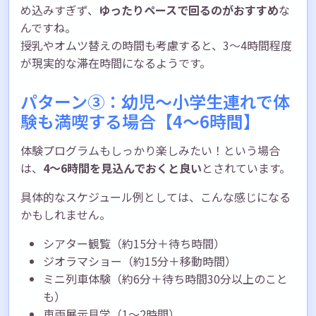
め込みすぎず、
ゆったりペースで回るのがおすすめ
な
んですね。
授乳やオムツ替えの時間も考慮すると、3〜4時間程度
が現実的な滞在時間になるようです。
パターン③：幼児〜小学生連れで体
験も満喫する場合【4〜6時間】
体験プログラムもしっかり楽しみたい！という場合
は、
4〜6時間を見込んでおくと良い
とされています。
具体的なスケジュール例としては、こんな感じになる
かもしれません。
シアター観覧（約15分＋待ち時間）
ジオラマショー（約15分＋移動時間）
ミニ列車体験（約6分＋待ち時間30分以上のこと
も）
車両展示見学（1〜2時間）