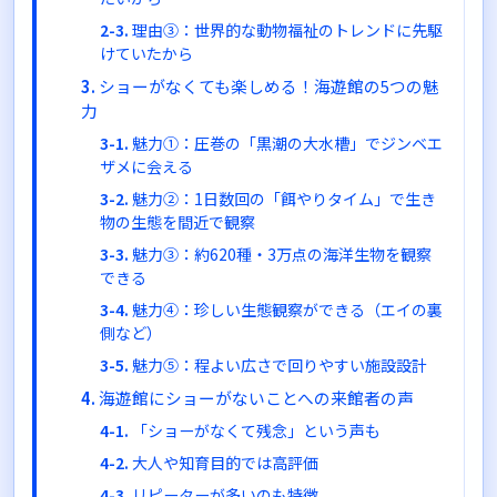
理由③：世界的な動物福祉のトレンドに先駆
けていたから
ショーがなくても楽しめる！海遊館の5つの魅
力
魅力①：圧巻の「黒潮の大水槽」でジンベエ
ザメに会える
魅力②：1日数回の「餌やりタイム」で生き
物の生態を間近で観察
魅力③：約620種・3万点の海洋生物を観察
できる
魅力④：珍しい生態観察ができる（エイの裏
側など）
魅力⑤：程よい広さで回りやすい施設設計
海遊館にショーがないことへの来館者の声
「ショーがなくて残念」という声も
大人や知育目的では高評価
リピーターが多いのも特徴