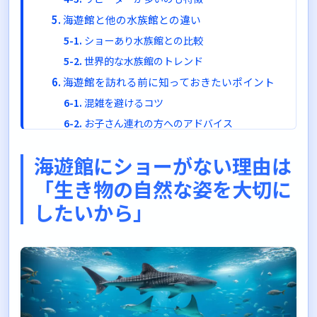
海遊館と他の水族館との違い
ショーあり水族館との比較
世界的な水族館のトレンド
海遊館を訪れる前に知っておきたいポイント
混雑を避けるコツ
お子さん連れの方へのアドバイス
餌やりタイムの時間をチェック
海遊館にショーがない理由は
レストランは軽食メイン
「生き物の自然な姿を大切に
2025年は開館35周年！特別イベントも開催中
したいから」
まとめ：海遊館はショーがなくても十分に楽
しめる水族館
ぜひ一度、海遊館で自然のままの生き物たち
に会いに行ってみてください